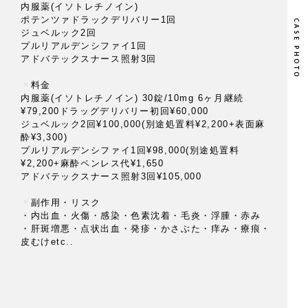
内服薬(イソトレチノイン)
下
ポテンツァドラックデリバリー1回
ジュベルック2回
プルリアルデンシファイ1回
施
アドバテックスナース照射3回
麻
⁡
※
料金
内服薬(イソトレチノイン) 30錠/10mg 6ヶ月継続
¥79,200ドラッグデリバリー初回¥60,000
半
ジュベルック2回¥100,000(別途処置料¥2,200+表面麻
⁡
酔¥3,300)
プルリアルデンシファイ1回¥98,000(別途処置料
・
¥2,200+麻酔ペンレス代¥1,650
・
アドバテックスナース照射3回¥105,000
・
⁡
副作用・リスク
・内出血・火傷・感染・色素沈着・毛炎・浮腫・赤み
・肝斑増悪・点状出血・発疹・かさぶた・痒み・療痕・
皮むけetc..