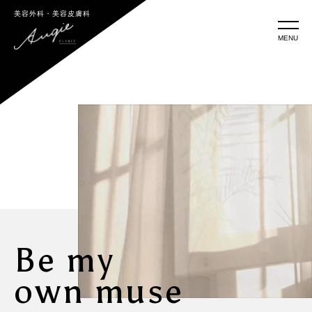
美容外科・美容皮膚科
MENU
Be my
own muse