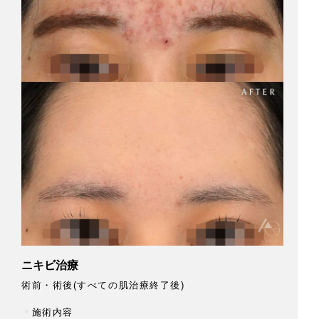
ニキビ治療
下
術前・術後(すべての肌治療終了後)
術
⁡
施術内容