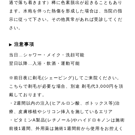
過で落ち着きます）稀に色素脱出が起きることもあり
ます。水疱を伴った熱傷を形成した場合は、当院の指
示に従って下さい。その他異常があれば受診してくだ
さい。
注意事項
▶︎
当日…シャワー・メイク・洗顔可能
翌日以降…入浴・飲酒・運動可能
※前日夜に剃毛(シェービング)してご来院ください。
こちらで剃毛が必要な場合、別途 剃毛代3,000円を頂
戴しております。
・2週間以内の注入(ヒアルロン酸、ボトックス等)治
療、皮膚移植やシリコン挿入を施しているエリア
・ビタミンA製品(レチノール)やハイドロキノンは施術
前後1週間、外用薬は施術1週間前から使用をお控えく