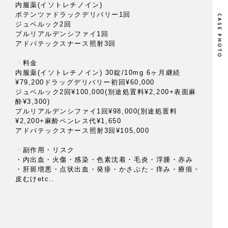
内服薬(イソトレチノイン)
下
ポテンツァドラックデリバリー1回
ジュベルック2回
プルリアルデンシファイ1回
施
アドバテックスナース照射3回
麻
⁡
※
料金
内服薬(イソトレチノイン) 30錠/10mg 6ヶ月継続
¥79,200ドラッグデリバリー初回¥60,000
半
ジュベルック2回¥100,000(別途処置料¥2,200+表面麻
⁡
酔¥3,300)
プルリアルデンシファイ1回¥98,000(別途処置料
・
¥2,200+麻酔ペンレス代¥1,650
・
アドバテックスナース照射3回¥105,000
・
⁡
副作用・リスク
・内出血・火傷・感染・色素沈着・毛炎・浮腫・赤み
・肝斑増悪・点状出血・発疹・かさぶた・痒み・療痕・
皮むけetc..