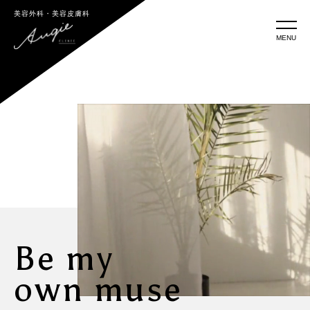
美容外科・美容皮膚科
MENU
Be my
own muse