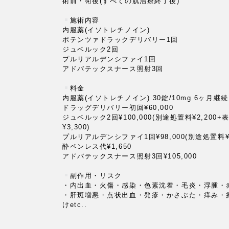
術前・術後(すべての肌治療終了後)
施術内容
内服薬(イソトレチノイン)
ポテンツァドラックデリバリー1回
ジュベルック2回
プルリアルデンシファイ1回
アドバテックスナース照射3回
⁡
料金
内服薬(イソトレチノイン) 30錠/10mg 6ヶ月継続 ¥
ドラッグデリバリー初回¥60,000
ジュベルック2回¥100,000(別途処置料¥2,200+
¥3,300)
プルリアルデンシファイ1回¥98,000(別途処置料¥2
酔ペンレス代¥1,650
アドバテックスナース照射3回¥105,000
⁡
副作用・リスク
・内出血・火傷・感染・色素沈着・毛炎・浮腫・
・肝斑増悪・点状出血・発疹・かさぶた・痒み・
けetc..