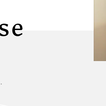
se
に。