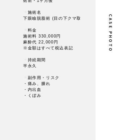
術前・1ヶ月後
⁡
施術名
下眼瞼脱脂術 (目の下クマ取り)
料金
施術料 330,000円
麻酔代 22,000円
※金額はすべて税込表記
持続期間
半永久
⁡
副作用・リスク
・痛み、腫れ
・内出血
・くぼみ