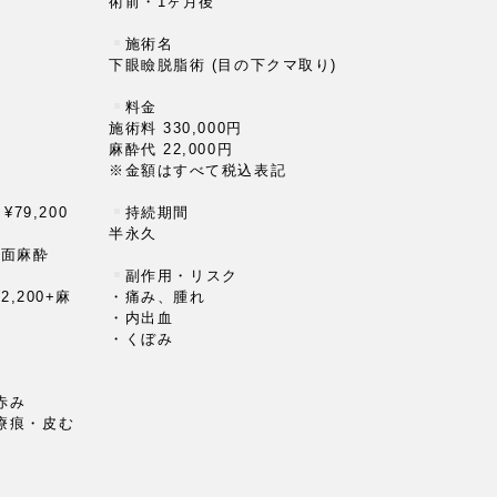
術前・1ヶ月後
⁡
施術名
下眼瞼脱脂術 (目の下クマ取り)
料金
施術料 330,000円
麻酔代 22,000円
※金額はすべて税込表記
79,200
持続期間
半永久
表面麻酔
⁡
副作用・リスク
,200+麻
・痛み、腫れ
・内出血
・くぼみ
赤み
療痕・皮む