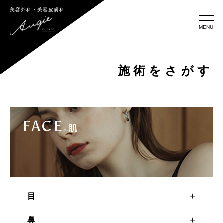
美容外科・美容皮膚科
MENU
施術をさがす
FACE
-肌
目
鼻