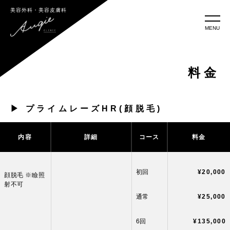
美容外科・美容皮膚科
MENU
料金
▶︎ プライムレーズHR(顔脱毛)
内容
詳細
コース
料金
初回
¥20,000
顔脱毛 ※瞼照
射不可
通常
¥25,000
6回
¥135,000